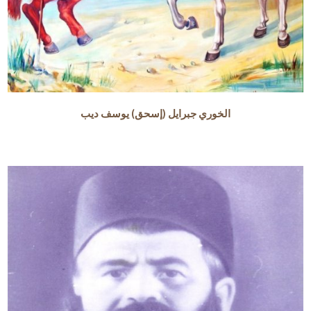
الخوري جبرايل (إسحق) يوسف ديب