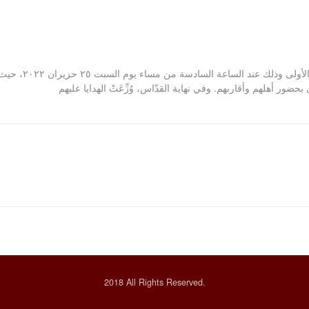
إحتفلتْ رعيّة ما
 بحضور أهلهم وأقاربهم. وفي نهاية القدّاس، وُزِّعَتْ الهدايا عليهم
2018 All Rights Reserved.