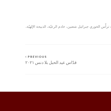
ر سركيس وباخوس رشدبّين بقدّاس القربانة الأولى وذلك عند الساعة السادسة من مساء يوم السبت ٢٥ حزيران ٢٠٢٢، حيث ترأّس الخوري جبرائيل شعنين، خادم الرعيّة، الذبيحة الإلهيّة،
PREVIOUS
قدّاس عيد الحبل بلا دنس ٢٠٢١