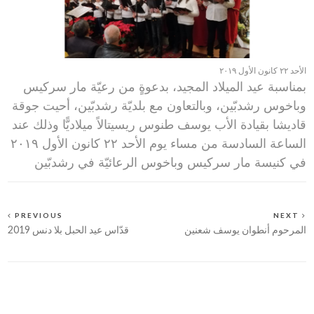
الأحد ٢٢ كانون الأول ٢٠١٩
بمناسبة عيد الميلاد المجيد، بدعوةٍ من رعيّة مار سركيس
وباخوس رشدبّين، وبالتعاون مع بلديّة رشدبّين، أحيت جوقة
قاديشا بقيادة الأب يوسف طنوس ريسيتالاً ميلاديًّا وذلك عند
الساعة السادسة من مساء يوم الأحد ٢٢ كانون الأول ٢٠١٩
في كنيسة مار سركيس وباخوس الرعائيّة في رشدبّين
PREVIOUS
NEXT
المرحوم أنطوان يوسف شعنين
قدّاس عيد الحبل بلا دنس 2019