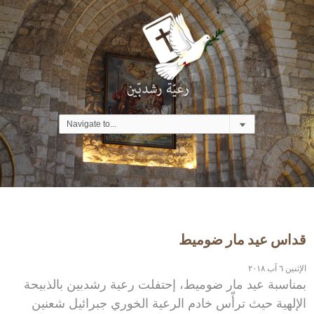
قداس عيد مار ضوميط
الإثنين ٦ آب ٢٠١٨
بمناسبة عيد مار ضوميط، إحتفلت رعية رشدبين بالذبيحة
الإلهية حيث ترأّس خادم الرعية الخوري جبرائيل شعنين