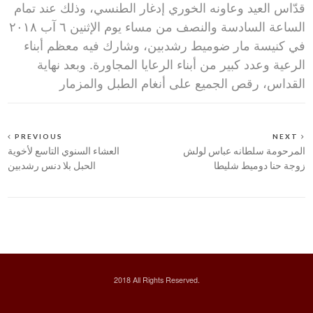
قدّاس العيد وعاونه الخوري إدغار الطنسي، وذلك عند تمام
الساعة السادسة والنصف من مساء يوم الإثنين ٦ آب ٢٠١٨
في كنيسة مار ضوميط رشدبين، وشارك فيه معظم أبناء
الرعية وعدد كبير من أبناء الرعايا المجاورة. وبعد نهاية
القداس، رقص الجميع على أنغام الطبل والمزمار
PREVIOUS
NEXT
المرحومة سلطانه عباس لولش
العشاء السنوي التاسع لأخوية
زوجة حنا دوميط شليطا
الحبل بلا دنس رشدبين
2018 All Rights Reserved.