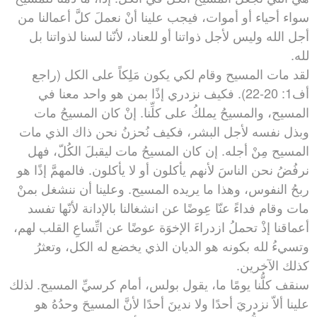
سواء أحياء أو أموات، فيجب علينا أنْ نعملَ كلَّ أعمالنا من
أجل الله وليس لأجل ذواتنا أو للعناد، لأنّنا لسنا لذواتنا بل
لله.
لقد مات المسيح وقام لكي يكون مَلِكاً على الكل (راجع
أف1: 20-22). فكيف نزدري إذًا بمن هو واحد معنا في
المسيح، والمسيحُ يملكُ على كلِّنا. إنْ كان المسيحُ مات
وبذل نفسه لأجل البشر، فكيف نُحزنُ نحن ذاك الذي مات
المسيح مِنْ أجله. إن كان المسيحُ مات ليقبلَ الكُلّ، فهل
نرفُضُ نحن الناسَ لأنهم يأكلون أو لا يأكلون. فالمهمَّ إذًا هو
ربحُ النفوس، وهذا ما يريده المسيح. وعلينا أن ننشغل بمنْ
مات وقام فداءً عنّا عِوضًا عن انشغالنا بالإدانة لأنّها تفسد
أعماقنا إذْ تحملُ ازدراءَ الإخوَة عوضًا عن اتِّساعِ القلب لهم،
وتسيءُ لله بكونه هو الديان الذي يخضع له الكل، وتعثرُ
كذلك الآخرين.
سنقف كلُّنا يومًا ما، يقول بولس، أمام كرسيِّ المسيح. لذلك
علينا ألاّ نزدريَ أحدًا ولا ندينَ أحدًا لأنَّ المسيحَ وحدُهُ هو