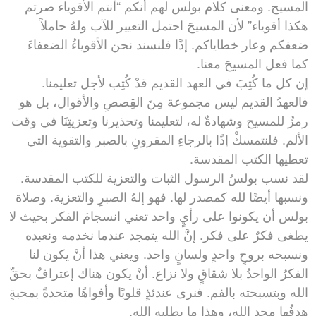
المسيح. ومعنى كلام بولس لهم أنكم “أنتم الأقوياء صرتم
هكذا أقوياء” لأن المسيحَ احتمل التعيير للآب ولهُ حاملاً
ضعفكم وعار خطاياكم. إذًا فلنسند نحن الأقوياءُ الضعفاءَ
كما فعل المسيحَ معنا.
إن كل ما كُتِبَ في العهد القديم قدْ كُتِب لأجل تعليمنا.
فالعهدُ القديم ليس مجموعة مِنَ القِصصِ والأقوال، بل هو
رمزٌ للمسيح وشهادةٌ له، لتعليمنا وتحذيرنا وتعزيتِنَا في وقت
الألم. فلنتمسكْ إذًا بالرجاءِ المقرونِ بالصبر والتقوية التي
تعطيها الكتب المقدسة.
لقد نسب بولسُ الرسول الثبات والتعزية للكتب المقدسة.
ونسبها أيضًا لله كمصدر لها. فهو إلهُ الصبرِ والتعزية. وصلاة
بولس أن يكونوا على رأيٍ واحد تعني انسجامَ الفكر بحيث لا
يطغى فكرٌ على فكر. إنَّ الله يتمجد عندما نخدمه ونعبده
ونسبحه بروحٍ واحدٍ ولسانٍ واحد. ويعني هذا أنْ يكون لنا
الفكرُ الواحدُ بلا شقاقٍ ولا نزاع. أنْ يكون هناك إعترافٌ بحقِّ
الله وبتسبحته بالفم. فنرى عندئذٍ قلوبًا وأفواهًا متحدةً بمحبةٍ
هدفُها مجد الله، وهذا ما يطلبه الله.