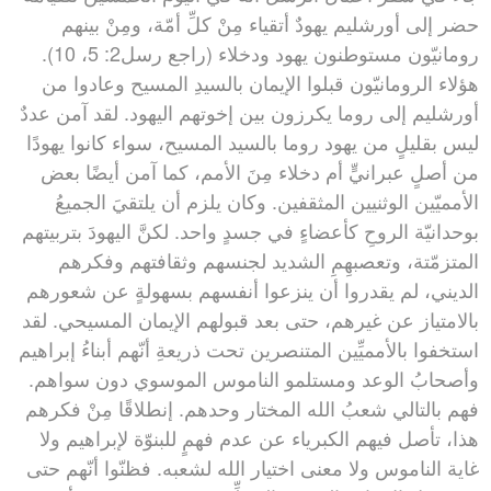
حضر إلى أورشليم يهودٌ أتقياء مِنْ كلِّ أمّة، ومِنْ بينهم
رومانيّون مستوطنون يهود ودخلاء (راجع رسل2: 5، 10).
هؤلاء الرومانيّون قبلوا الإيمان بالسيدِ المسيح وعادوا من
أورشليم إلى روما يكرزون بين إخوتهم اليهود. لقد آمن عددٌ
ليس بقليلٍ من يهود روما بالسيد المسيح، سواء كانوا يهودًا
من أصلٍ عبرانيٍّ أم دخلاء مِنَ الأمم، كما آمن أيضًا بعض
الأمميّين الوثنيين المثقفين. وكان يلزم أن يلتقيَ الجميعُ
بوحدانيّة الروحِ كأعضاءٍ في جسدٍ واحد. لكنَّ اليهودَ بتربيتهم
المتزمّتة، وتعصبهِمِ الشديد لجنسهم وثقافتهم وفكرهم
الديني، لم يقدروا أن ينزعوا أنفسهم بسهولةٍ عن شعورهم
بالامتياز عن غيرهم، حتى بعد قبولهم الإيمان المسيحي. لقد
استخفوا بالأمميِّين المتنصرين تحت ذريعةِ أنّهم أبناءُ إبراهيم
وأصحابُ الوعد ومستلمو الناموس الموسوي دون سواهم.
فهم بالتالي شعبُ الله المختار وحدهم. إنطلاقًا مِنْ فكرهم
هذا، تأصل فيهم الكبرياء عن عدم فهمٍ للبنوّة لإبراهيم ولا
غاية الناموس ولا معنى اختيار الله لشعبه. فظنّوا أنّهم حتى