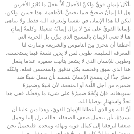
نأكُل َبإيمانٍ قويٍّ ولكنَّ الأجملَ ألاَّ نفعلَ ما يُعْثِرُ الأخرين.
هل لنا إيمانٌ صحيحٌ فيما يختصُّ بالأطعمة. هذا حسن. ولكن،
ليكن لنا هذا الإيمان في نفسنا وليعرفه الله فقط. ولا نتباهى
بإيماننا القويِّ على مَنْ لا يزال إيمانُهُ ضعيفًا. وكلمةُ إيمانٍ
هنا لا تعني الإيمانَ بالمسيح الذي يبرِّر، بل الحرية التي
أعطتنا أن نتحررَ مِنَ الناموس والشريعة وصارت لنا
المعرفة السليمة. طوبى لمن لا يدين نفسَهُ فيما يستحسنه.
وطوبى للإنسان الذي لا يشعر بتأنيب ضميره عندما يفعل
هذا الذي سبق وفحصه بكل تدقيق واستحسن فعله. ولكنّه
خطرٌ جدًّا أن يسمحَ الإنسانُ لنفسه بأن يفعلَ شيئًا ضد
ضميره من أجل اللّذة أو المنفعة، لأن قلبَهُ وضميرَهُ
سيوبخانه. فإنْ وَبَّخَهُ ضميرُهُ على شيء ما وفعلُهُ، ففي هذا
تحدٍّ واستهتارٍ بوصايا الله.
أنَّ الله هو الذي أعطانا الإيمانَ القويّ، وهذا دين علينا أن
نسددَهُ، بأن نتحمل ضعف الضعفاء. فالله نزل إلينا وحمل
ضعفنا ليرفعَنا إلى كمال قوتِهِ وبهائه ومجده. فلنحتملْ نحن
ضعفَ إخوتنا إنْ كان المسيحُ قد احتمل ضعفنا وحمل