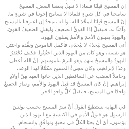
إن المسيحَ قَبِلَنَا فلماذا لا نقبلُ بعضنا البعض. المسيحُ
سامحنا في كل شيءٍ فلماذا لا نسامح إخوتنا في شيءٍ ما.
إنَّ المسيح قَبِلنَا لنمجِّدَ الله، والله يتمجدُ إنِ اعترفنا بالمسيح
وآمَنَّا به. فليقبلْ إذًا القويُّ الضعيفَ وليقبلِ الضعيفُ القويّ،
واليهودُ يقبلون الأممَ والأممُ يقبلون اليهود.
أتى المسيح ليَخدُمَ لا ليُخدَم، فأكمل الناموسَ ونفَّذه واختتن
هو نفسه، وهو كان من اليهودِ الذين اختُتِنُوا. فكيف يُحْتَقَرُ
اليهودُ والمسيحُ منهم وهو التزمَ بناموسهم. إنَّ الله أعطى
وعدًا لإبراهيم، وكان مجيءُ المسيحِ مكمِّلاً لهذا الوعد،
وحاملاً الغضب عن الساقطين الذين خانوا العهد مِنْ أولادِ
إبراهيم. إنْ كان المسيحُ قد قَبِلَ اليهودَ والأمم، وصارَ الجميعُ
واحدًا في المسيح، فليقبلْ كلُّ واحدٍ الآخر.
في النهاية نستطيعُ القولَ أنَّ سرَ المسيح بحسبِ بولسَ
الرسول هو قبولُ الأممِ في الكنيسةِ مع اليهودِ الذين
يؤمنون، أيّ أنْ يحيَا الكلُّ في محبةٍ وتوافُقٍ وانسجام.