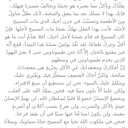
يقلّدُكَ ويأكلُ مما يعتبره هو نجسًا ويخالفُ ضميرَهُ فيهلك،
فإنك بهذا لا تسلك بعد بما يتفق والمحبة، لأنك تظلُّ تتناولُ
مِنَ الأطعمة وتتسبَّبُ في حزن أخيك الذي مات المسيح
لأجله. فأنت بهذا الفعل تهلكُ نفسًا مات المسيح لأجلها. فإنْ
كان المسيحُ قد قدَّم نفسَهُ لأجل أخيك، أفلا تقدِّمُ أنت ما هو
أقلّ وتتركُ طعامًا. لقد نفَّذَ بولسُ نفسُهُ هذا المبدأ، فَمَعَ أنَّه
غير مقتنع بالختان إلاَّ أنّهُ ختنَ طيموتاوس حتى لا يعثرَ اليهودُ
الذين يخدم طيموتاوس في وسطهم.
إنَّ أفكارَكَ ومعتقداتِكَ عَنِ الأكل بِحرِّيةٍ هي معتقداتٌ
صالحة، ولكنَّ أخاكَ الضعيفَ سيتعثَّرُ فيك ويَفْتَرِي عليك
ويتكلمُ عليك بالسوء. نحن لن نستطيع أن نمنعَ الافتراء،
ولكن علينا ألاَّ نكون سببًا فيه. فحين يملِكُ الله على القلب
ويخضعُ الإنسانُ خضوعًا قلبيًا لسلطان الله، لن يهتمَّ الإنسانُ
حينئذٍ بالأكل والشرب، ولن نفرحَ بسبب أكلاتٍ أو أشربةٍ
معينة، ولن يكونَ امتناعُنا عنها سببًا في أن نفقدَ فرحنا.
فنحن في ملكوت الله نحيا مع المسيح حياةً سماويةً، ويملأنا