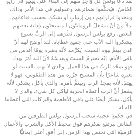
لقد دعا بولسُ كُلَّ وَاحِدٍ منهم إلى البقاء عَلى يَقِينِهِ في رأْيِهِ
الخَاصّ، فيُحَكِّموا ضمائرهم وعقولَهم في هذا الأمر وذاك،
ويتخذوا قراراتهم دونَ إرتيابٍ أو تشككٍ بحسبِ قناعاتهم.
بدلاً مِنْ أنْ ينشغلَ الرومانيّون المسيحيّون بإدانة بعضهم
البعض، رفع بولس الرسول نَظَرَهم إلى الربِّ يسوع
ليشكروا الله الآب على جميع عطاياه. لقد أوضح لهم أنّ
الذي يهتمُّ بيوم السبت، يُكرِّمه لأنّه يعتبره يومًا أقدس من
باقي الأيام. إنّه يحترمُ السبتَ ويقدسُهُ لأنّ الله أمَرَ بهذا.
فهو يمجّد الربّ في هذا العمل. والذي لا يهتم بالسبت أو
بغيرِهِ شاعرًا بأن المسيح حرَّره من هذه الطقوس، فهو لا
يهتمّ، لأنه يمجدُ الرب ويهتمُّ بأمره. والذي يأكل، يشكر، لأنَّه
يشعرُ أنَّ الرب أعطاه الحرية ليأكل كل شيء. والذي لا
يأكل، يشكرُ أيضًا على باقي الأطعمة والبركات التي أعطاها
الله له.
في حكمةٍ عجيبة سحب الرسول بولس الطرفين من
النقاش ليرتفع بفكرهم فوق محيط الأكل والشرب والأعمال
الزمنيّة التي تختص بهذا الزمن، إلى أفقٍ أعلى إيمانيًّا