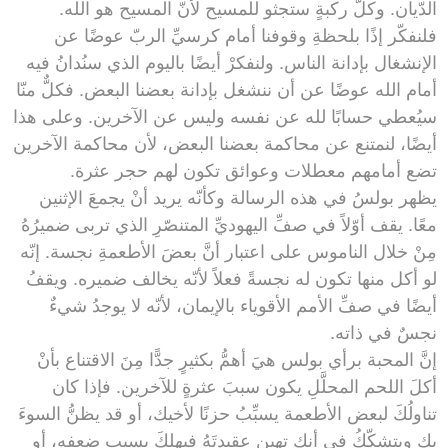
الدّيان. وكلُّ ركبةٍ ستجثو للمسيح لأنّ المسيح هو الله.
فلنفكّر إذًا بلحظةِ وقوفنا أمام كرسيِّ الربّ عوضًا عن
الإنشغال بإدانة الناس. ولنفكرْ أيضًا باليوم الذي سنُدانُ فيه
أمام الله عوضًا عن أن ننشغل بإدانة بعضنا البعض. فكلٌّ منّا
سيُعطي حسابًا لله عن نفسه وليس عن الآخرين. وعلى هذا
أيضًا، لنمتنع عن محاكمة بعضنا البعض، لأن محاكمة الآخرين
تضع أمامهم معطلات وعوائق تكون لهم حجر عثرة.
يظهر بولسُ في هذه الرسالة وكأنّه يريد أنْ يجمعَ الإثنين
معًا. يقف أوّلاً في صفِّ اليهوديِّ المتنصّرِ الذي تربى ضميرُهُ
مِنْ خلال الناموس على اعتبار أنَّ بعضَ الأطعمةِ نجسة. إنّه
لو أكل منها تكون له نجسةً فعلاً لأنّه يخالف ضميره. ويقفُ
أيضًا في صفِّ الأمم الأقوياء بالإيمان، لأنّه لا يوجدُ شيءٌ
نجسٌ في ذاته.
إنَّ المحبة برأي بولس هيَ أهمُّ بكثيرٍ جدًّا مِنَ الاقتناع بأنْ
أكلَ اللحم المحلَّلِ يكون سببَ عثرةٍ للآخرين. فإذا كان
تناولُكَ لبعض الأطعمة يسبِّبُ حزنًا لأخيك، أو قد يظنُّ السوءَ
بك ويتشكّكُ في أنك تهين عقيدتَهُ فيهلكَ بسبب ضعفه، أو