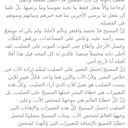
أوجاعنا وألاَّ نفعل فقط ما تحبه نفوسنا وما يرضيها. بلْ علينا
أن نفعل ما يرضي الآخرين بما فيه خيرهم وبنيانهم ونموهم
في الفضيلة.
إنَّ المسيح قدْ تجسد وافتقر وتألم لأجلنا، ولم يكن له موضعٌ
يسند رأسه عليه. وعاش على المساعدات، ورفض المُلْك،
وغسل الأرجل وأطاع حتى الموت الموت على الصليب. لقد
أخلى ذاته محتملاً ضعفنا. فالذي له كل المجد قبل هذا أفلا
أقبله أنا لأربح أخي.
إنَّ المسيح إحتمل التعيير على الصليب ليتمِّمَ إرادة الآب في
خلاص البشر. ولأنّ الآب والإبن هما واحد، فكلُّ تعيِيرٍ للإبن
بسبب الصليب هو تعييرٌ للآبِ الذي أراد الصليب. وكلُّ هذه
التعييرات هي خطايا البشر حملها المسيحُ على الصليب. بل
إنَّ كلَّ خطايا العالم هي موجهةٌ لشخص الآب. وعلى
الصليب إحتمل المسيحُ كلَّ هذه التعييرات والإهانات التي
وجهها العالمُ لشخص الآب. ومات المسيحُ مصلوبًا ليحمل
خطايا الجميع بالإضافة للتعييرات التي وُجِّهَتْ لشخص