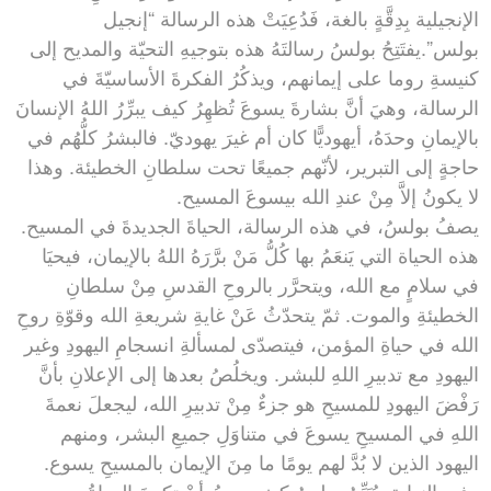
الإنجيلية بِدِقَّةٍ بالغة، فَدُعِيَتْ هذه الرسالة “إنجيل
بولس”.يفتَتِحُ بولسُ رسالتَهُ هذه بتوجيهِ التحيّة والمديح إلى
كنيسةِ روما على إيمانهم، ويذكُرُ الفكرةَ الأساسيّةَ في
الرسالة، وهيَ أنَّ بشارةَ يسوعَ تُظهِرُ كيف يبرِّرُ اللهُ الإنسانَ
بالإيمانِ وحدَهُ، أيهوديًّا كان أم غيرَ يهوديّ. فالبشرُ كلُّهُم في
حاجةٍ إلى التبرير، لأنّهم جميعًا تحت سلطانِ الخطيئة. وهذا
لا يكونُ إلاَّ مِنْ عندِ الله بيسوعَ المسيح.
يصفُ بولسُ، في هذه الرسالة، الحياةَ الجديدةَ في المسيح.
هذه الحياة التي يَنعَمُ بها كُلُّ مَنْ برَّرَهُ اللهُ بالإيمان، فيحيَا
في سلامٍ مع الله، ويتحرَّر بالروحِ القدسِ مِنْ سلطانِ
الخطيئةِ والموت. ثمّ يتحدّثُ عَنْ غايةِ شريعةِ الله وقوّةِ روحِ
الله في حياةِ المؤمن، فيتصدّى لمسألةِ انسجامِ اليهودِ وغير
اليهودِ مع تدبيرِ اللهِ للبشر. ويخلُصُ بعدها إلى الإعلانِ بأنَّ
رَفْضَ اليهودِ للمسيحِ هو جزءٌ مِنْ تدبيرِ الله، ليجعلَ نعمةَ
اللهِ في المسيحِ يسوعَ في متناوَلِ جميعِ البشر، ومنهم
اليهود الذين لا بُدَّ لهم يومًا ما مِنَ الإيمان بالمسيحِ يسوع.