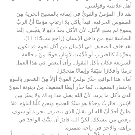
أهل غلاطية وقولسي.
لقد نال المؤمنُ والقويُّ في إيمانه بالمسيح الحريةَ مِنَ
الطقوسِ الحرفية. فبدأ يأكل بلا ارتيابٍ مؤمنًا أنَّ الربَّ
يسوع لم يمنع الأكل، لأن الأكل بحدِّ ذاتِهِ لا ينجِّس، إنَّما
النجاسة تنبع من داخل الإنسان (راجع مت15: 11).
لقد خاف الضعيف في الإيمان من أكل لحومٍ قد تكون
محرَّمَةً كالخنزير، أو قُدِّمَت لأوثانٍ خوفًا مِنْ مخالفةِ
الشريعة فكان يأكل البقول. رأى البعض في هذا العمل
تزمتًا وأفكارًا ضيّقةً وإيمانًا متحجّرًا.
أمام هذا الواقع، حذّرَ بولسُ القويَّ أوّلاً مِنْ الشعور بالقوةِ
واحتقار الضعيف، كما حذّر أيضًا الضعيفَ مِنْ دينونة القويّ
الذي يأكل ما يريد، لأنّ الله يقبل هذا وذاك ولا يميّز بين
الإثنين. فالربُّ وحدُهُ هو سيّدُ الجميع ونحن كلّنا أبناؤه. فلا
يظنَنَّ أحدٌ أنَّ الله لن يقبلَ الذي يتصرف بحرية أو سوف
يرفض من يتشكك. لكنَّ الله قادرٌ أن يثبِّتَ الواحدَ في
نزاهته والآخرَ في راحة ضميره.