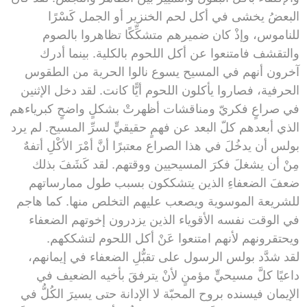
البعضُ يخشى في أكل لحم الخنزير أو الجمل كَسْرًا
للناموس، وإذْ كان ضميرهم متشكِّكًا تظاهروا بالصوم
والتقشف فامتنعوا عن أكل اللحوم بالكلية. بينما أدرك
آخرون أنهم في المسيح يسوع نالوا الحرية من الطقوس
الحرفية، فصاروا يأكلون اللحوم أيًّا كانت. لقد دخل الإثنين
في صراعٍ فكريّ ومناقشات أظهرتْ بشكلٍ واضحٍ كبرياءهم
الذي أبعدهم كلّ البعد عن فهمٍ حقيقيٍّ لسرِّ المسيح. لم يرد
بولس أن يدخُلَ في هذا الصراع معتبرًا أنَّ أمْرَ الأكْلِ أتفهٌ
مِنْ أن يشغلَ فكرَ المسيحيين ووقتهم. لقد كَشَفَ بذلك
ضعفَ الضعفاءِ الذين يتشككون بسبب طول ممارساتهم
للشريعة الموسوية ويصعب عليهم التخلص منها. كما هاجم
في الوقت نفسه الأقوياء الذين يزدرون إخوتهم الضعفاء
ويحتقرونهم لأنهم امتنعوا عَنْ أكل اللحوم لتشككهم.
لقد شدَّد بولس الرسول على تقبُّلِ الضعفاء في إيمانهم،
داعيًا كلَّ مسيحيٍّ مؤمنٍ لأنْ يترفقَ بأخيه الضعيف في
الإيمان فيسنده بروح المحبّة لا الإدانة حتى يسيرَ الكُلُّ في