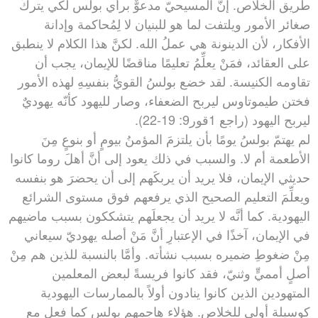
طريق الخلاص. إنَّ المسيحيّ مدعوٌّ برأي بولس لكي يتركَ
صغائر الأمور ويلتفت لما هو للبنيان لا لِمُحاكمة وإدانة
الأفكار، لأن الدينونة هي عملُ الله. لكنَّ هذا الكلام لا ينطبق
على العقائد، فمَنْ يعلِّمُ تعليمًا مناقضًا للإيمان، يجب أن
تقاومه الكنيسة. لقد خضع بولسُ القويُّ بنفسِهِ لهذه الأمور
فختن طيموتاوس ليربح الضعفاء، وصار لليهود كأنّه يهوديٌ
ليربح اليهود (راجع 1قور9: 19-22).
لم يهتمّ بولسُ يومًا بأن يلتزمَ المؤمنُ بيومٍ أو بنوعٍ مِنَ
الأطعمة أم لا. والسبب في ذلك يعود إلى أنَّ أهلَ روما كانوا
حديثي الإيمان، فلا يريد أن يربكَهم إلى أن يحضرَ هو بنفسه
ويعلِّمَ التعليم الصحيح الذي يرفعهم فوق مستوى الشرائع
اليهودية. كما أنَّه لا يريد أن يجعلَهم يتشككون بسبب ماضيهم
في الإيمان، آخذًا في الإعتبارِ أنَّ مَنْ أصله يهوديّ سيعاني
مِنْ ضغوطِ ضميره بسبب نشأته. وأمَّا بالنسبة للذين هم مِنْ
أصلٍ أمميٍّ وثنيّ، فقد كانوا فريسةً لبعض المعلمين
المتهودين الذين كانوا ينادون أولاً بالممارسات اليهودية
كوسيلة أولى للخلاص. هؤلاء هاجمهم بولس كما فعل مع