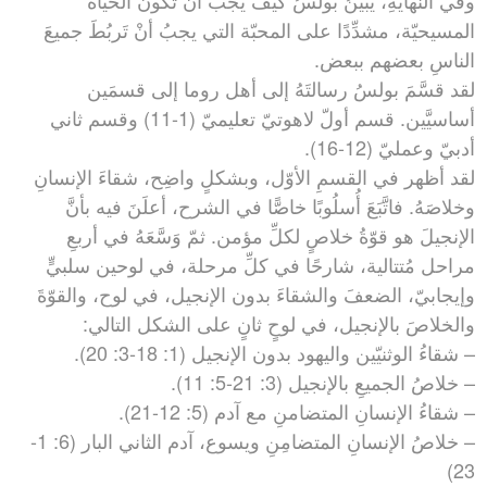
وفي النهايةِ، يُبَيِّنُ بولسُ كيف يجبُ أنْ تكونَ الحياةُ
المسيحيّة، مشدِّدًا على المحبّة التي يجبُ أنْ تَربُطَ جميعَ
الناسِ بعضهم ببعض.
لقد قسَّمَ بولسُ رسالتَهُ إلى أهل روما إلى قسمَين
أساسيَّين. قسم أولّ لاهوتيّ تعليميّ (1-11) وقسم ثاني
أدبيّ وعمليّ (12-16).
لقد أظهر في القسمِ الأوّل، وبشكلٍ واضِح، شقاءَ الإنسانِ
وخلاصَهُ. فاتَّبَعَ أُسلُوبًا خاصًّا في الشرح، أعلَنَ فيه بأنَّ
الإنجيلَ هو قوّةُ خلاصٍ لكلِّ مؤمن. ثمّ وَسَّعَهُ في أربعِ
مراحل مُتتالية، شارحًا في كلِّ مرحلة، في لوحين سلبيٍّ
وإيجابيّ، الضعفَ والشقاءَ بدون الإنجيل، في لوح، والقوّةَ
والخلاصَ بالإنجيل، في لوحٍ ثانٍ على الشكل التالي:
– شقاءُ الوثنيّين واليهود بدون الإنجيل (1: 18-3: 20).
– خلاصُ الجميعِ بالإنجيل (3: 21-5: 11).
– شقاءُ الإنسانِ المتضامنِ مع آدم (5: 12-21).
– خلاصُ الإنسانِ المتضامِنِ ويسوع، آدم الثاني البار (6: 1-
23)