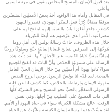
بعد قبول الإيمان بالمسيحِ المخلِّص يبقون في مرتبة أسمى
وأعلى.
في المقابل وأمام هذا الواقع، أخذَ بعضُ الأمميّين المتنصِّرين
موقِفًا مضادًّا كَرَدِّ فعلٍ للفكرِ اليهوديّ، فنظروا لليهودِ
كشعبٍ جاحدٍ أُغلقَ البابُ بالنسبَةِ إليهم لينفتحَ لهم على
مصراعيه، الأمر الذي عرَّضهم هم أيضًا للكبرياء.
خلال هذه الظروف، جاءتْ رسالةُ بولس إلى أهلِ روما
مُوجَّهَةً إلى الطرفين لتعالِجَ قَضَايَا إيمانيّةٍ حيَّةٍ وسلوكًا روحيًّا
إيمانيًّا يَمَسُّ حَيَاةَ الكنيسة عبر الأجيالِ كلِّها. لقد دلَّت هذه
الرسالة على شموليّةِ الخلاص وأنَّ البابَ قد انفتحَ للجميع
سواءً كانوا يهودًا أم أُمميّين مِنْ خلال الإيمان الحيِّ العاملِ
بالمحبة. لقد قَدّم لنا بولسُ الرسول بوحي الروح القدس
مفهومَ الإيمان وارتباطه بالخلاص، كما كشف لنا عن قلبه
الرسولي المتفجِّر بالحبِّ نحو المسيح ونحو البشريّة كلِّها
التي مات المسيحُ على الصليب مِنْ أجلها. وفي نفس
الوقت، عالج مشكلةَ الكبرياءِ سواء في حياةِ اليهودِ أو الأمم.
لقد مَسَّتْ هذه الرسالة إيمانَ الكنيسة وعَبَّرَتْ عنِ الحياة