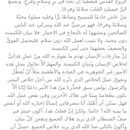
الروح القدس فيعطينا أن نحيا في برٍ وسلامٍ وفرحٍ. ونصنعَ
البِرَّ فيمتلئ القلبُ سلامًا وفرحًا.
مَنْ عاش خادمًا للمسيح وصانعًا برًّا وقلبه مملوءٌ محبّةً
وسلامًا وفرحًا، فهو مرضيٌّ عند الله ومزكي عند الناس
الصالحين ومشهودٌ له بالنجاح في الاختبار. فلا بنيان للكنيسة
دون محبة، ولا تثبيت لعمل الله دون سلام. فليحتمل القويُّ
والضعيفُ بعضَهما حتى تُبنى الكنيسة.
إنَّ منازعات الإنسان تهدم ما يقومُ به الله مِنْ عملٍ فِدائيٍّ
لخلاصِ الإنسان وبُنيانِ الكنيسة. والمهمّ ألاَّ نحاولَ بمثل هذه
الأمور غير الجوهرية في العبادة والأطعمةِ مثلاً أنْ نُعطِّلَ
ونعوقَ عملَ الخلاص الذي دبَّره الله من أجل خلاص البشر.
والرسول بولس سبق فحذَّرنا مِنْ هذا الأمر داعيًا إيّانا ألاَّ
نكون بطعامنا سببًا في هلاك الأخرين وفي نقض عمل الله.
فهل يمكن أن أُهْلِكَ أنا بتصرفاتي إنسانًا إختاره الله أو أنقض
ما يبنيه الله؟ حاشا. ولكنْ إنْ فعلتُ هذا، أكون حينئذٍ في
صفِّ الشيطانِ الذي يريد هلاك الجميع ونقض كلّ بنيان.
وأكونُ بالتالي ضدّ الله الذي يريد خلاص الجميع. جميلٌ أن