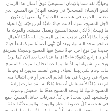
وحياتيًّا. لقد سما بالإيمان المسيحيِّ فوق أعمال هذا الزمان
ليضعَ الإنسانَ المسيحيَّ في وضعه النهائيِّ مع المسيح الذي
يحتضن الجميع في شخصه. فالحياة كلُّها ينبغي أن تكونَ
لأجل المسيح، سواء أكانت حياةً ماديَّةً أم روحيّة. إنَّ الحياة
ما وُهِبتْ إلاَّ لكي نمجدَ المسيحَ ونعملَ مشيئتَه. والموتُ ما
وُجِدَ أيضًا إلاَّ لكي نذهبَ به إلى المسيح. الله خَلَقَنَا لأعمالٍ
صالحةٍ نمجد الله بها، وبعد أنْ نُنْهِيَ أعمالَنا نموتُ لنبدأ حياةً
جديدةً مِنْ نوعٍ آخر، حياةً نسبحُ فيها المسيح ونمجدُهُ بطريقةٍ
أُخرى (راجع 2قو5: 14-15). ما عدنا نحيا بعد الآن كما نريدُ
وَبِحسبِ شهواتنا وملذّاتنا، وما عدنا نخاف الموت. فَالمسيح
مات وقام لكي يهبنا الحياة، ونحن أنفسنا مدينين له بحياتنا
سواء في وجودنا في هذا العالم الحاضر أو في انتقالنا منه.
لم نعد مُلكًا لأنفسنا بل أصبحنا مُلكًا له. لقد صارت إرادةُ
المسيح قانونًا لنا ومجد المسيح هدفًا لنا، فنعيشَ ونموتَ
ونُستشهدَ لكي نمجدَهُ في كلِّ تصرفات حياتنا. المسيحُ جمع
في شخصه كلَّ خطوط الحياة والموت. والمسيحيَّةُ الحقَّةُ
هي التي تجعل المسيحَ الكُلَّ في الكل. إذًا، ما دمنا للمسيح