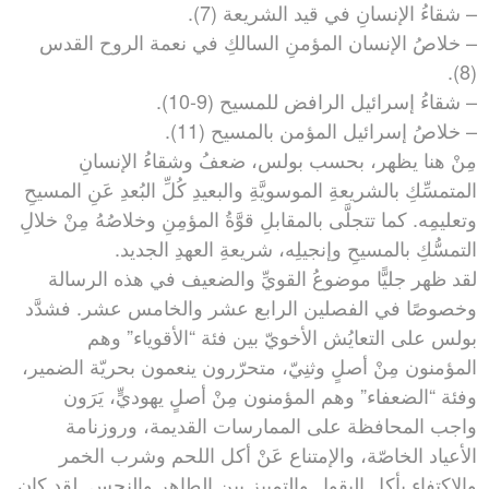
– شقاءُ الإنسانِ في قيد الشريعة (7).
– خلاصُ الإنسان المؤمنِ السالكِ في نعمة الروح القدس
(8).
– شقاءُ إسرائيل الرافض للمسيح (9-10).
– خلاصُ إسرائيل المؤمن بالمسيح (11).
مِنْ هنا يظهر، بحسب بولس، ضعفُ وشقاءُ الإنسانِ
المتمسِّكِ بالشريعةِ الموسويَّةِ والبعيدِ كُلِّ البُعدِ عَنِ المسيحِ
وتعليمِه. كما تتجلَّى بالمقابلِ قوَّةُ المؤمِنِ وخلاصُهُ مِنْ خلالِ
التمسُّكِ بالمسيحِ وإنجيلِه، شريعةِ العهدِ الجديد.
لقد ظهر جليًّا موضوعُ القويِّ والضعيف في هذه الرسالة
وخصوصًا في الفصلين الرابع عشر والخامس عشر. فشدَّد
بولس على التعايُش الأخويّ بين فئة “الأقوياء” وهم
المؤمنون مِنْ أصلٍ وثنِيّ، متحرّرون ينعمون بحريّة الضمير،
وفئة “الضعفاء” وهم المؤمنون مِنْ أصلٍ يهوديٍّ، يَرَون
واجب المحافظة على الممارسات القديمة، وروزنامة
الأعياد الخاصّة، والإمتناع عَنْ أكل اللحم وشرب الخمر
والإكتفاء بأكل البقول والتمييز بين الطاهر والنجس. لقد كان