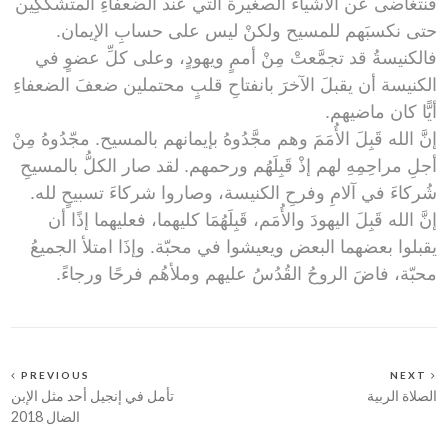
فنتغاضى عن الأشياء الصغيرة التي عند الضعفاءِ المتشكِّكِين
حتى نكسبَهم للمسيح ولكنْ ليس على حسابِ الإيمان.
فالكنيسةُ قد تجمَّعتْ مِنْ أممٍ ويهودٍ، وعلى كلِّ عضوٍ في
الكنيسة أن يقبلَ الآخرَ بانفتاحِ قلبٍ محتملين ضعفَ الضعفاءِ
أيًّا كان ماضيهم.
إنَّ الله قَبِلَ الأُمَمَ وهم مجَّدُوهُ بإيمانهم بالمسيح. مجّدُوهُ مِنْ
أجلِ مراحِمِهِ لهم إذْ قَبِلَهُم ورحمهم. لقد صار الكلُّ بالمسيحِ
شُركاءَ في آلامِ وفرحِ الكنيسة، وصاروا شركاءَ تسبيحٍ لله.
إنَّ الله قَبِلَ اليهودَ والأُمَم، قَبِلَهُمَا كليهما، فعليهما إذًا أن
يقبلوا بعضهما البعض ويعيشوا في محبّة. وإذَا امتلأ الجميعُ
محبّة، فاضَ الروحُ القُدُسُ عليهم وملأهُم فرحًا ورجاءً.
PREVIOUS
NEXT
الصلاة الربية
تأمل في إنجيل أحد مثل الإبن
الضال 2018